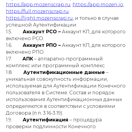
https://app.mozenscrap.ru
;
https://app.mozen.io
;
https://full.mozenscrap.ru
;
https://light.mozenscrap.ru
, и только в случае
успешной Аутентификации.
1.5.
Аккаунт РСО –
Аккаунт КП, для которого
включено РСО.
1.6.
Аккаунт РПО –
Аккаунт КП, для которого
включено РПО.
1.7.
АПК
– аппаратно-программный
комплекс или программный комплекс.
1.8.
Аутентификационные данные
–
уникальная совокупность информации,
используемая для Аутентификации Конечного
пользователя в Системе. Состав и порядок
использования Аутентификационных данных
определяются в соответствии с условиями
Договора (п.п. 3.16-3.19).
1.9.
Аутентификация
– процедура
проверки подлинности Конечного